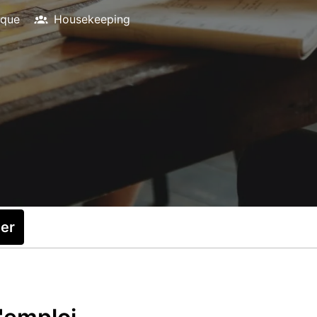
ique
Housekeeping
ler