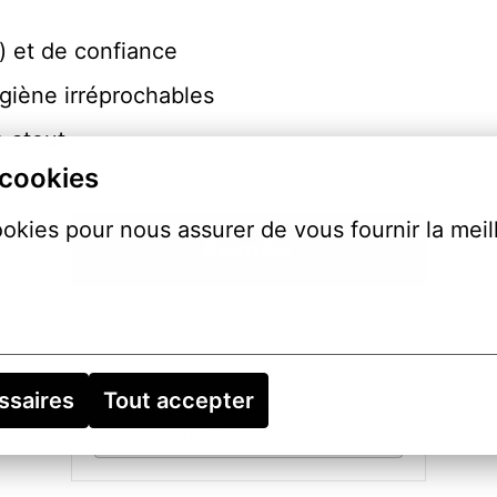
) et de confiance
giène irréprochables
n atout
 cookies
ookies pour nous assurer de vous fournir la meil
Postuler
ou
ssaires
Tout accepter
Apply with Indeed
indisponible
Mettre à jour les cookies